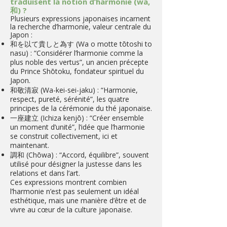
traduisent la notion d’harmonie (wa,
和) ?
​Plusieurs expressions japonaises incarnent
la recherche d’harmonie, valeur centrale du
Japon :
和を以て貴しと為す (Wa o motte tōtoshi to
nasu) : “Considérer l’harmonie comme la
plus noble des vertus”, un ancien précepte
du Prince Shōtoku, fondateur spirituel du
Japon.
和敬清寂 (Wa-kei-sei-jaku) : “Harmonie,
respect, pureté, sérénité”, les quatre
principes de la cérémonie du thé japonaise.
一座建立 (Ichiza kenjō) : “Créer ensemble
un moment d’unité”, l’idée que l’harmonie
se construit collectivement, ici et
maintenant.
調和 (Chōwa) : “Accord, équilibre”, souvent
utilisé pour désigner la justesse dans les
relations et dans l’art.
Ces expressions montrent combien
l’harmonie n’est pas seulement un idéal
esthétique, mais une manière d’être et de
vivre au cœur de la culture japonaise.