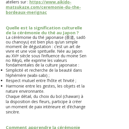
ateliers sur :
https://www.aikido-
matsukaze.com/ceremonie-du-the-
bordeaux-merignac
Quelle est la signification culturelle
de la cérémonie du thé au Japon ?
​La cérémonie du thé japonaise (茶道, sadō
ou chanoyu) est bien plus qu’un simple
moment de dégustation : c’est un art de
vivre et une voie spirituelle. Née au Japon
au XVIᵉ siècle sous l’influence du moine Sen
no Rikyū, elle exprime les valeurs
fondamentales de la culture japonaise :
Simplicité et recherche de la beauté dans
l’éphémère (wabi-sabi) ;
Respect mutuel entre l’hôte et l’invité ;
Harmonie entre les gestes, les objets et la
nature environnante.
Chaque détail, du choix du bol (chawan) à
la disposition des fleurs, participe à créer
un moment de paix intérieure et d’échange
sincère.
Comment apprendre la cérémonie