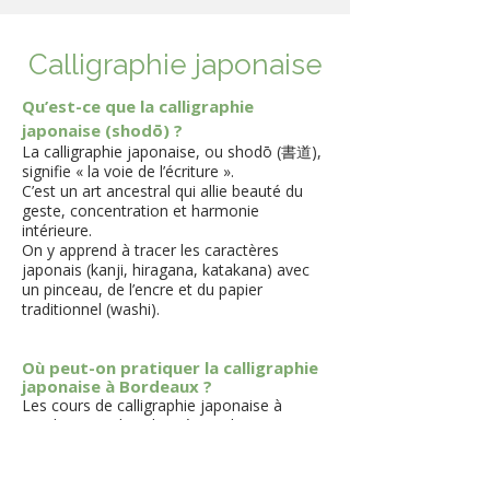
Calligraphie japonaise
​Qu’est-ce que la calligraphie
japonaise (shodō) ?
La calligraphie japonaise, ou shodō (書道),
signifie « la voie de l’écriture ».
C’est un art ancestral qui allie beauté du
geste, concentration et harmonie
intérieure.
On y apprend à tracer les caractères
japonais (kanji, hiragana, katakana) avec
un pinceau, de l’encre et du papier
traditionnel (washi).
Où peut-on pratiquer la calligraphie
japonaise à Bordeaux ?
Les cours de calligraphie japonaise à
Bordeaux et dans la métropole pour notre
atelier est situé à Mérignac La Glacière,
Bordeaux Judaïque, et Bordeaux centre.
Facilement accessible en transport ou à