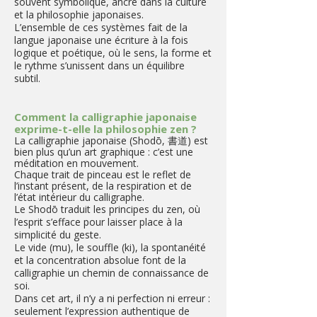
souvent symbolique, ancré dans la culture
et la philosophie japonaises.
L’ensemble de ces systèmes fait de la
langue japonaise une écriture à la fois
logique et poétique, où le sens, la forme et
le rythme s’unissent dans un équilibre
subtil.
Comment la calligraphie japonaise
exprime-t-elle la philosophie zen ?
​La calligraphie japonaise (Shodō, 書道) est
bien plus qu’un art graphique : c’est une
méditation en mouvement.
Chaque trait de pinceau est le reflet de
l’instant présent, de la respiration et de
l’état intérieur du calligraphe.
Le Shodō traduit les principes du zen, où
l’esprit s’efface pour laisser place à la
simplicité du geste.
Le vide (mu), le souffle (ki), la spontanéité
et la concentration absolue font de la
calligraphie un chemin de connaissance de
soi.
Dans cet art, il n’y a ni perfection ni erreur :
seulement l’expression authentique de