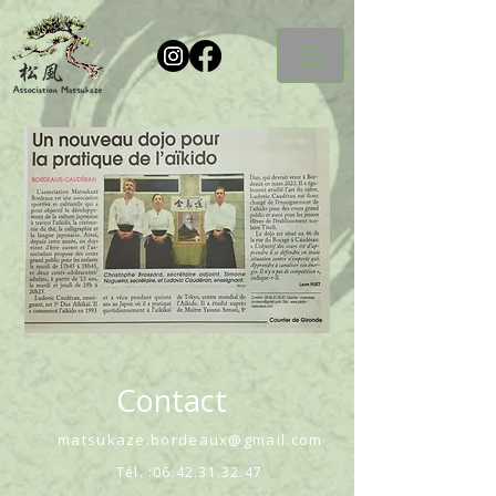
Contact
matsukaze.bordeaux@gmail.com
Tél. :
06.42.31.32.47