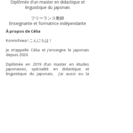
Diplômée d'un master en didactique et
linguistique du japonais
フリーランス教師
Enseignante et formatrice indépendante​
À propos de Célia
Konnichiwa ! こんにちは！
Je m’appelle Célia et j'enseigne le japonais
depuis 2020.
Diplômée en 2019 d’un master en études
japonaises, spécialité en didactique et
linguistique du japonais, j’ai aussi eu la
chance de me former auprès de la Maison de
la Culture et du Japon à Paris et de la
Fondation du Japon.
J'ai enseigné pendant cinq ans au collège
public, mais j'ai aussi dispensé des cours de
linguistique en deuxième année de licence de
japonais ainsi que des cours du soir à
l’université de Bordeaux Montaigne.
J'ai également travaillé dans une école
supérieure d'informatique et des centres de
formation certifiés Qualiopi.