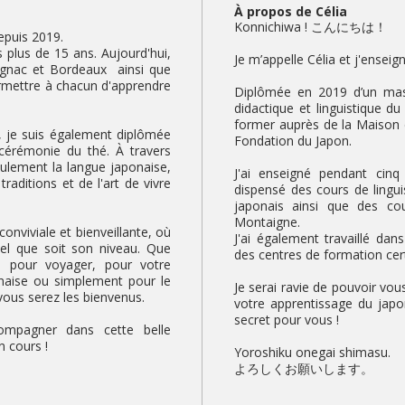
À propos de Célia
Konnichiwa ! こんにちは！
epuis 2019.
s plus de 15 ans. Aujourd'hui,
Je m’appelle Célia et j'enseig
ignac et Bordeaux ainsi que
ermettre à chacun d'apprendre
Diplômée en 2019 d’un mast
didactique et linguistique d
former auprès de la Maison d
 je suis également diplômée
Fondation du Japon.
 cérémonie du thé. À travers
eulement la langue japonaise,
J'ai enseigné pendant cinq 
traditions et de l'art de vivre
dispensé des cours de lingu
japonais ainsi que des cou
Montaigne.
onviviale et bienveillante, où
J'ai également travaillé dan
uel que soit son niveau. Que
des centres de formation cert
s pour voyager, pour votre
ponaise ou simplement pour le
Je serai ravie de pouvoir v
 vous serez les bienvenus.
votre apprentissage du japo
secret pour vous !
ompagner dans cette belle
n cours !
Yoroshiku onegai shimasu.
よろしくお願いします。