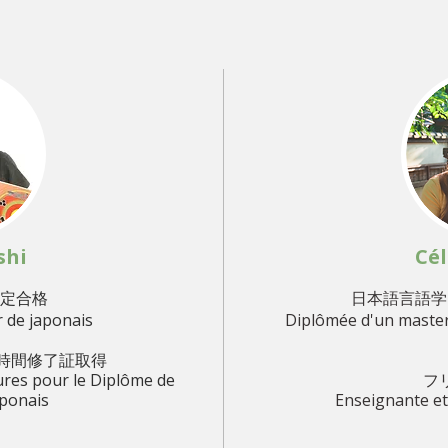
shi
Cél
検定合格
日本語言語学
 de japonais
Diplômée d'un master 
 時間修了証取得
eures
pour le Diplôme de
フ
aponais
Enseignante et