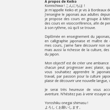
À propos de Keiko
Konnichiwa ! こんにちは！
Je m'appelle Keiko et je vis à Bordeaux d
J'enseigne le japonais aux adultes depui
je propose des cours en groupe à Mér
des cours en visioconférence, afin de p
à son rythme, où qu'il se trouve.
Diplômée en enseignement du japonais,
en calligraphie japonaise et maître de
mes cours, j'aime faire découvrir non s
mais aussi la richesse de la culture, des 
du Japon.
Mon objectif est de créer une ambiance c
chacun peut progresser avec plaisir, q
vous souhaitiez apprendre le japonai
travail, par passion pour la culture ja
plaisir de découvrir une nouvelle langue,
Je serai très heureuse de vous acc
aventure. N'hésitez pas à venir essayer u
Yoroshiku onegai shimasu !
よろしくお願いします。