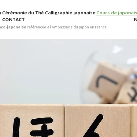
n
Cérémonie du Thé
Calligraphie japonaise
Cours de japonai
CONTACT
N
nco-japonaise
référencée à l’Ambassade du Japon en France