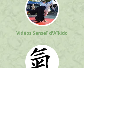
Vidéos Senseï d'Aïkido
Contact
matsukaze.bordeaux@gmail.com
Tél. :
06.42.31.32.47