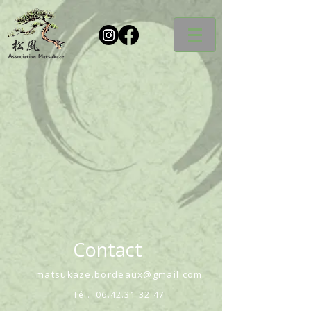
Contact
matsukaze.bordeaux@gmail.com
Tél. :
06.42.31.32.47