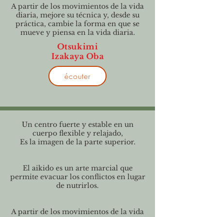
A partir de los movimientos de la vida
diaria, mejore su técnica y, desde su
práctica, cambie la forma en que se
mueve y piensa en la vida diaria.
Otsukimi
Izakaya Oba
écouter
Un centro fuerte y estable en un
cuerpo flexible y relajado,
Es la imagen de la parte superior.
El aikido es un arte marcial que
permite evacuar los conflictos en lugar
de nutrirlos.
A partir de los movimientos de la vida