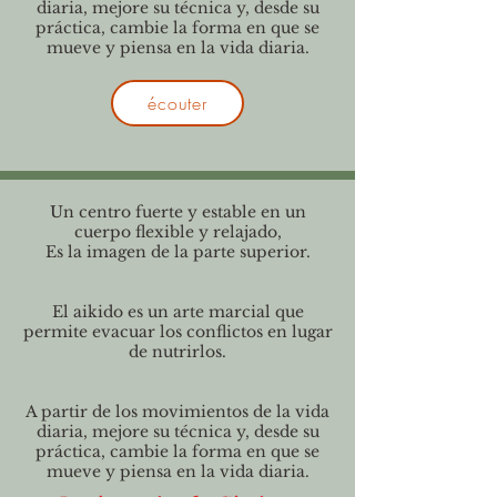
diaria, mejore su técnica y, desde su
práctica, cambie la forma en que se
mueve y piensa en la vida diaria.
écouter
Un centro fuerte y estable en un
cuerpo flexible y relajado,
Es la imagen de la parte superior.
El aikido es un arte marcial que
permite evacuar los conflictos en lugar
de nutrirlos.
A partir de los movimientos de la vida
diaria, mejore su técnica y, desde su
práctica, cambie la forma en que se
mueve y piensa en la vida diaria.