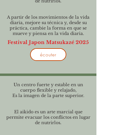
de nutrirlos.
A partir de los movimientos de la vida
diaria, mejore su técnica y, desde su
práctica, cambie la forma en que se
mueve y piensa en la vida diaria.
Festival Japon Matsukazé 2025
écouter
Un centro fuerte y estable en un
cuerpo flexible y relajado,
Es la imagen de la parte superior.
El aikido es un arte marcial que
permite evacuar los conflictos en lugar
de nutrirlos.