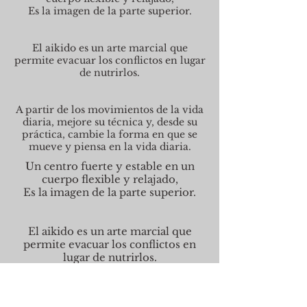
Es la imagen de la parte superior.
El aikido es un arte marcial que
permite evacuar los conflictos en lugar
de nutrirlos.
A partir de los movimientos de la vida
diaria, mejore su técnica y, desde su
práctica, cambie la forma en que se
mueve y piensa en la vida diaria.
Un centro fuerte y estable en un
cuerpo flexible y relajado,
Es la imagen de la parte superior.
El aikido es un arte marcial que
permite evacuar los conflictos en
lugar de nutrirlos.
A partir de los movimientos de la